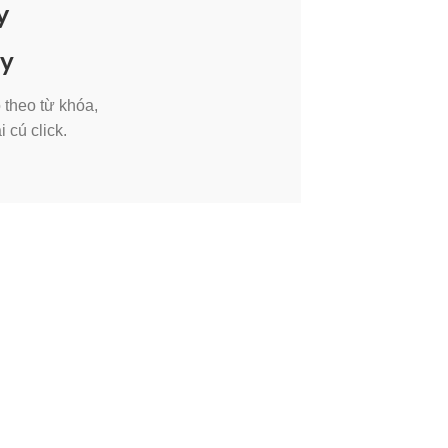
y
ny
 theo từ khóa,
 cú click.