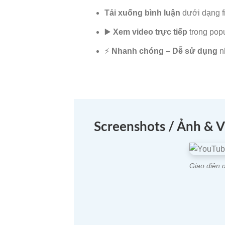
Tải xuống bình luận
dưới dạng fi
▶️
Xem video trực tiếp
trong popu
⚡
Nhanh chóng – Dễ sử dụng
nh
Screenshots / Ảnh & 
Giao diện 