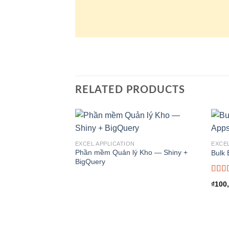
RELATED PRODUCTS
EXCEL APPLICATION
EXCEL
Phần mềm Quản lý Kho — Shiny +
Bulk 
BigQuery
Rate
₫
100
out o