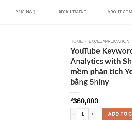
PRICING
RECRUITMENT
ABOUT CO
HOME
/
EXCEL APPLICATION
YouTube Keywor
Analytics with S
mềm phân tích Y
bằng Shiny
360,000
₫
ADD TO 