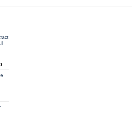
ract
il
0
re
ý