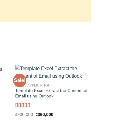
Sale!
EXCEL APPLICATION
Template Excel Extract the Content of
Email using Outlook
EXCEL APPLICATION
SMS Sender Pro — Sh
SMS hàng loạt & đơn 
Rated
5.00
₫
900,000
₫
360,000
trùng, báo cáo, expo
out of 5
Secure, Beautiful UI
₫
54,000