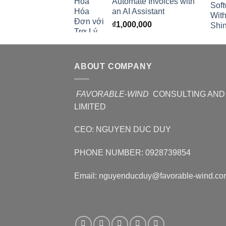
Automate Invoices with
an AI Assistant
₫
1,000,000
ABOUT COMPANY
FAVORABLE
-
WIND
CONSULTING AND
LIMITED
CEO: NGUYEN DUC DUY
PHONE NUMBER: 0928739854
Email: nguyenducduy@favorable-wind.co