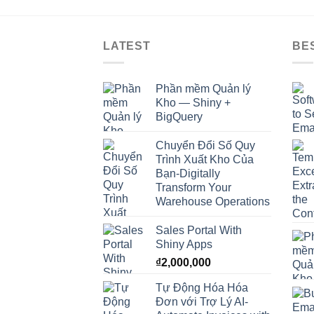
LATEST
BE
Phần mềm Quản lý
Kho — Shiny +
BigQuery
Chuyển Đổi Số Quy
Trình Xuất Kho Của
Bạn-Digitally
Transform Your
Warehouse Operations
Sales Portal With
Shiny Apps
₫
2,000,000
Tự Động Hóa Hóa
Đơn với Trợ Lý AI-