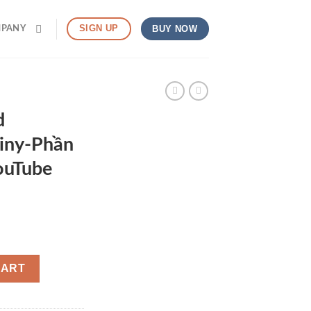
SIGN UP
BUY NOW
MPANY
d
hiny-Phần
ouTube
CART