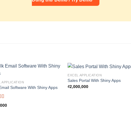
EXCEL APPLICATION
Sales Portal With Shiny Apps
 APPLICATION
₫
2,000,000
Email Software With Shiny Apps
d
5.00
,000
f 5