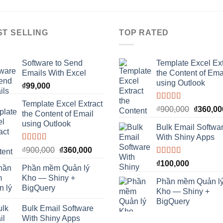
ST SELLING
TOP RATED
Software to Send
Template Excel Ext
Emails With Excel
the Content of Ema
using Outlook
₫
99,000
Template Excel Extract
Rated
5.00
₫
900,000
₫
360,00
the Content of Email
out of 5
using Outlook
Bulk Email Softwa
With Shiny Apps
Rated
5.00
₫
900,000
₫
360,000
out of 5
Rated
5.00
₫
100,000
Phần mềm Quản lý
out of 5
Kho — Shiny +
Phần mềm Quản l
BigQuery
Kho — Shiny +
BigQuery
Bulk Email Software
With Shiny Apps