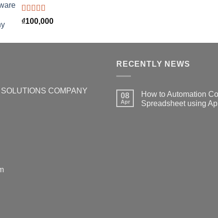
Rated
5.00
₫
100,000
out of 5
RECENTLY NEWS
 SOLUTIONS COMPANY
How to Automation Con
08
Apr
Spreadsheet using Ap
m